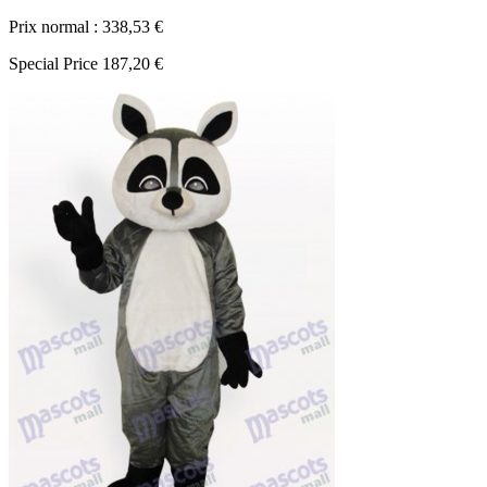
Prix normal :
338,53 €
Special Price
187,20 €