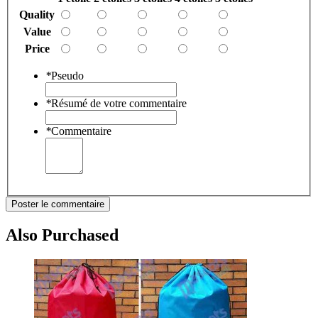
Quality
Value
Price
*
Pseudo
*
Résumé de votre commentaire
*
Commentaire
Poster le commentaire
Also Purchased