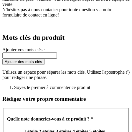
vente.
N'hésitez pas à nous contacter pour toute question via notre
formulaire de contact en ligne!
Mots clés du produit
Ajouter vos mots clés :
Ajouter des mots clés
Utilisez un espace pour séparer les mots clés. Utilisez l'apostrophe (')
pour rédiger une phrase.
Soyez le premier à commenter ce produit
Rédigez votre propre commentaire
Quelle note donneriez-vous à ce produit ?
*
1 étoile
2 étoiles
3 étoiles
4 étoiles
5 étoiles