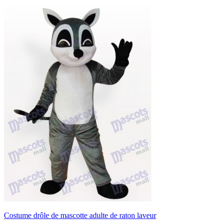
Costume drôle de mascotte adulte de raton laveur