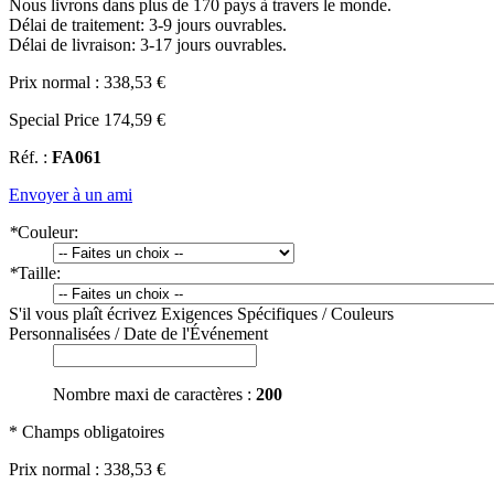
Nous livrons dans plus de 170 pays à travers le monde.
Délai de traitement: 3-9 jours ouvrables.
Délai de livraison: 3-17 jours ouvrables.
Prix normal :
338,53 €
Special Price
174,59 €
Réf. :
FA061
Envoyer à un ami
*
Couleur:
*
Taille:
S'il vous plaît écrivez Exigences Spécifiques / Couleurs
Personnalisées / Date de l'Événement
Nombre maxi de caractères :
200
* Champs obligatoires
Prix normal :
338,53 €