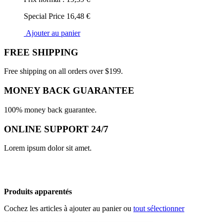
Special Price
16,48 €
Ajouter au panier
FREE SHIPPING
Free shipping on all orders over $199.
MONEY BACK GUARANTEE
100% money back guarantee.
ONLINE SUPPORT 24/7
Lorem ipsum dolor sit amet.
Produits apparentés
Cochez les articles à ajouter au panier ou
tout sélectionner