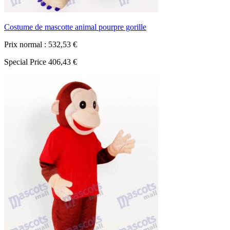
Costume de mascotte animal pourpre gorille
Prix normal :
532,53 €
Special Price
406,43 €