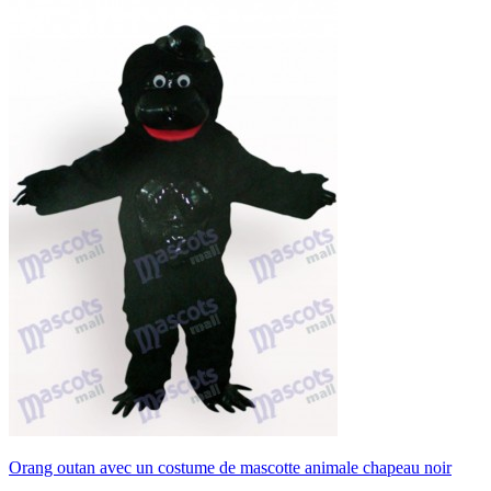
Orang outan avec un costume de mascotte animale chapeau noir