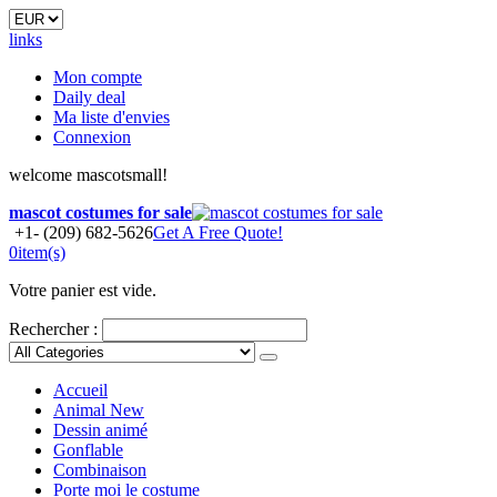
links
Mon compte
Daily deal
Ma liste d'envies
Connexion
welcome mascotsmall!
mascot costumes for sale
+1- (209) 682-5626
Get A Free Quote!
0
item(s)
Votre panier est vide.
Rechercher :
Accueil
Animal
New
Dessin animé
Gonflable
Combinaison
Porte moi le costume