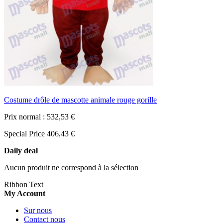
Costume drôle de mascotte animale rouge gorille
Prix normal :
532,53 €
Special Price
406,43 €
Daily deal
Aucun produit ne correspond à la sélection
Ribbon Text
My Account
Sur nous
Contact nous