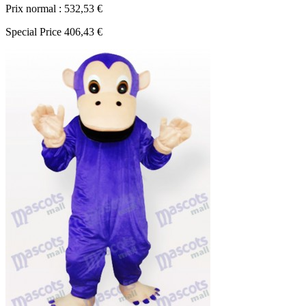
Prix normal :
532,53 €
Special Price
406,43 €