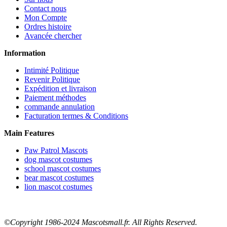
Contact nous
Mon Compte
Ordres histoire
Avancée chercher
Information
Intimité Politique
Revenir Politique
Expédition et livraison
Paiement méthodes
commande annulation
Facturation termes & Conditions
Main Features
Paw Patrol Mascots
dog mascot costumes
school mascot costumes
bear mascot costumes
lion mascot costumes
©Copyright 1986-2024 Mascotsmall.fr. All Rights Reserved.