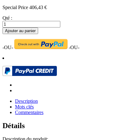
Special Price
406,43 €
Qté :
Ajouter au panier
-OU-
-OU-
Description
Mots clés
Commentaires
Détails
Description du produit: