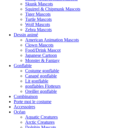
Skunk Mascots
Squirrel & Chipmunk Mascots
Tiger Mascots
Turtle Mascots
Wolf Mascots
Zebra Mascots
Dessin animé
American Animation Mascots
Clown Mascots
Food/Drink Mascot
Japanese Cartoon
Monster & Fantasy
Gonflable
Costume gonflable
Canapé gonflable
Lit gonflable
gonflables Flotteurs
Oreiller gonflable
Combinaison
Porte moi le costume
Accessoires
Océan
Aquatic Creatures
Arctic Creatures
Dolphin Mascots