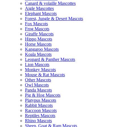
Canard & volaille Mascottes
Aigle Mascottes
Elephant Mascots
Forest, Jungle & Desert Mascots
Fox Mascots
Frog Mascots
Giraffe Mascots
Hippo Mascots
Horse Mascots
Kangaroo Mascots
Koala Mascots
Leopard & Panther Mascots
Lion Mascots
Monkey Mascots
Mouse & Rat Mascots
Other Mascots
Owl Mascots
Panda Mascots
Pig & Hog Mascots
Platypus Mascots
Rabbit Mascots
Raccoon Mascots
Reptiles Mascots
Rhino Mascots
Sheep, Goat & Ram Mascots