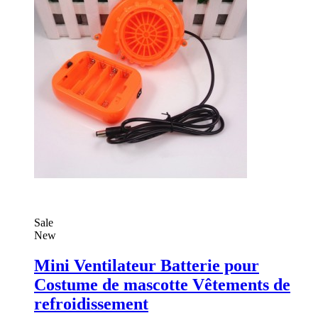
Sale
New
Mini Ventilateur Batterie pour
Costume de mascotte Vêtements de
refroidissement