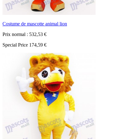
Costume de mascotte animal lion
Prix normal :
532,53 €
Special Price
174,59 €