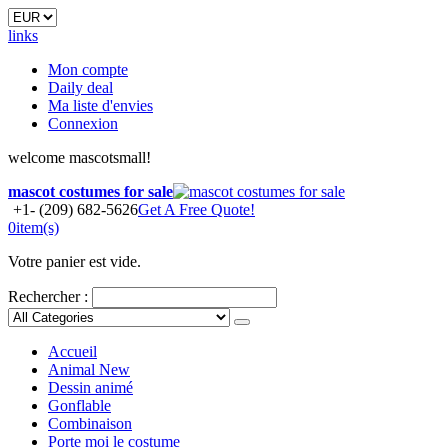
links
Mon compte
Daily deal
Ma liste d'envies
Connexion
welcome mascotsmall!
mascot costumes for sale
+1- (209) 682-5626
Get A Free Quote!
0
item(s)
Votre panier est vide.
Rechercher :
Accueil
Animal
New
Dessin animé
Gonflable
Combinaison
Porte moi le costume