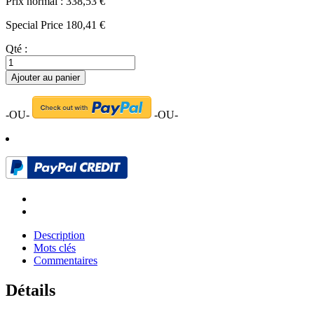
Prix normal :
338,53 €
Special Price
180,41 €
Qté :
Ajouter au panier
-OU-
-OU-
Description
Mots clés
Commentaires
Détails