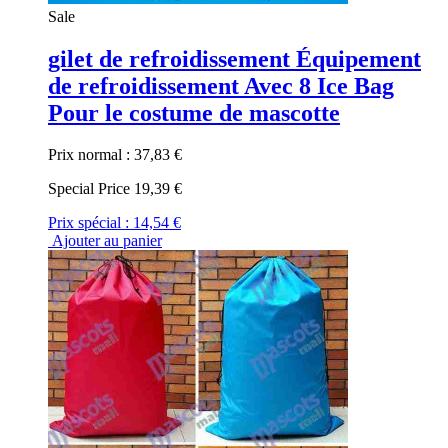
Sale
gilet de refroidissement Équipement
de refroidissement Avec 8 Ice Bag
Pour le costume de mascotte
Prix normal :
37,83 €
Special Price
19,39 €
Prix spécial :
14,54 €
Ajouter au panier