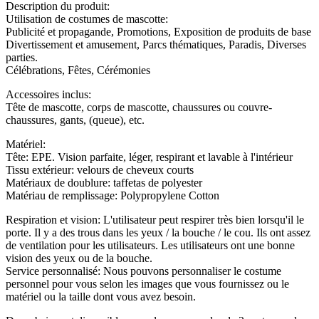
Description du produit:
Utilisation de costumes de mascotte:
Publicité et propagande, Promotions, Exposition de produits de base
Divertissement et amusement, Parcs thématiques, Paradis, Diverses
parties.
Célébrations, Fêtes, Cérémonies
Accessoires inclus:
Tête de mascotte, corps de mascotte, chaussures ou couvre-
chaussures, gants, (queue), etc.
Matériel:
Tête: EPE. Vision parfaite, léger, respirant et lavable à l'intérieur
Tissu extérieur: velours de cheveux courts
Matériaux de doublure: taffetas de polyester
Matériau de remplissage: Polypropylene Cotton
Respiration et vision: L'utilisateur peut respirer très bien lorsqu'il le
porte. Il y a des trous dans les yeux / la bouche / le cou. Ils ont assez
de ventilation pour les utilisateurs. Les utilisateurs ont une bonne
vision des yeux ou de la bouche.
Service personnalisé: Nous pouvons personnaliser le costume
personnel pour vous selon les images que vous fournissez ou le
matériel ou la taille dont vous avez besoin.