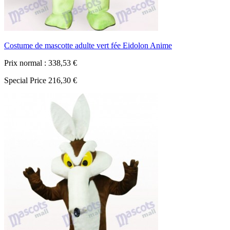
Costume de mascotte adulte vert fée Eidolon Anime
Prix normal :
338,53 €
Special Price
216,30 €