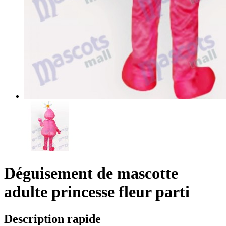
Déguisement de mascotte
adulte princesse fleur parti
Description rapide