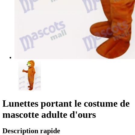
Lunettes portant le costume de
mascotte adulte d'ours
Description rapide