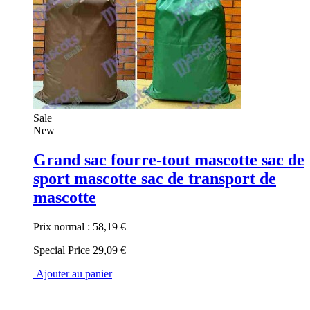
Sale
New
Grand sac fourre-tout mascotte sac de
sport mascotte sac de transport de
mascotte
Prix normal :
58,19 €
Special Price
29,09 €
Ajouter au panier