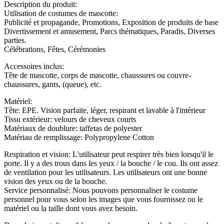
Description du produit:
Utilisation de costumes de mascotte:
Publicité et propagande, Promotions, Exposition de produits de base
Divertissement et amusement, Parcs thématiques, Paradis, Diverses
parties.
Célébrations, Fêtes, Cérémonies
Accessoires inclus:
Tête de mascotte, corps de mascotte, chaussures ou couvre-
chaussures, gants, (queue), etc.
Matériel:
Tête: EPE. Vision parfaite, léger, respirant et lavable à l'intérieur
Tissu extérieur: velours de cheveux courts
Matériaux de doublure: taffetas de polyester
Matériau de remplissage: Polypropylene Cotton
Respiration et vision: L'utilisateur peut respirer très bien lorsqu'il le
porte. Il y a des trous dans les yeux / la bouche / le cou. Ils ont assez
de ventilation pour les utilisateurs. Les utilisateurs ont une bonne
vision des yeux ou de la bouche.
Service personnalisé: Nous pouvons personnaliser le costume
personnel pour vous selon les images que vous fournissez ou le
matériel ou la taille dont vous avez besoin.