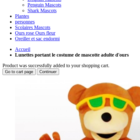
Penguin Mascots
Shark Mascots
Plantes
personnes
Scolaires Mascots
Ours rose Ours fleur
Oreiller et sac endormi
Accueil
Lunettes portant le costume de mascotte adulte d'ours
Product was successfully added to your shopping cart.
Go to cart page
Continuer