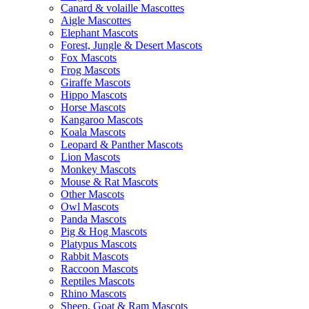
Canard & volaille Mascottes
Aigle Mascottes
Elephant Mascots
Forest, Jungle & Desert Mascots
Fox Mascots
Frog Mascots
Giraffe Mascots
Hippo Mascots
Horse Mascots
Kangaroo Mascots
Koala Mascots
Leopard & Panther Mascots
Lion Mascots
Monkey Mascots
Mouse & Rat Mascots
Other Mascots
Owl Mascots
Panda Mascots
Pig & Hog Mascots
Platypus Mascots
Rabbit Mascots
Raccoon Mascots
Reptiles Mascots
Rhino Mascots
Sheep, Goat & Ram Mascots