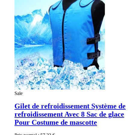
Sale
Gilet de refroidissement Système de
refroidissement Avec 8 Sac de glace
Pour Costume de mascotte