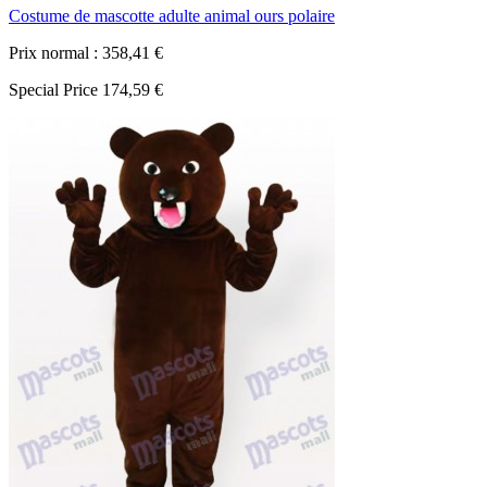
Costume de mascotte adulte animal ours polaire
Prix normal :
358,41 €
Special Price
174,59 €