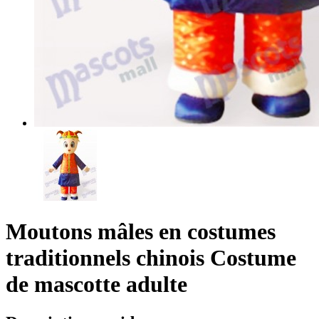
Moutons mâles en costumes
traditionnels chinois Costume
de mascotte adulte