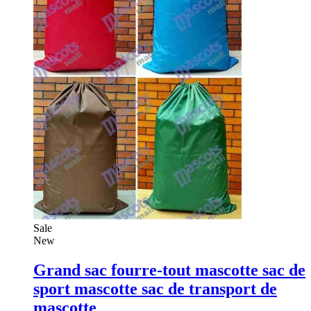
Sale
New
Grand sac fourre-tout mascotte sac de
sport mascotte sac de transport de
mascotte