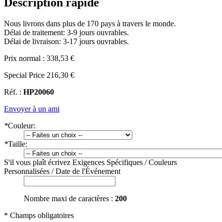
Description rapide
Nous livrons dans plus de 170 pays à travers le monde.
Délai de traitement: 3-9 jours ouvrables.
Délai de livraison: 3-17 jours ouvrables.
Prix normal :
338,53 €
Special Price
216,30 €
Réf. :
HP20060
Envoyer à un ami
*
Couleur:
*
Taille:
S'il vous plaît écrivez Exigences Spécifiques / Couleurs
Personnalisées / Date de l'Événement
Nombre maxi de caractères :
200
* Champs obligatoires