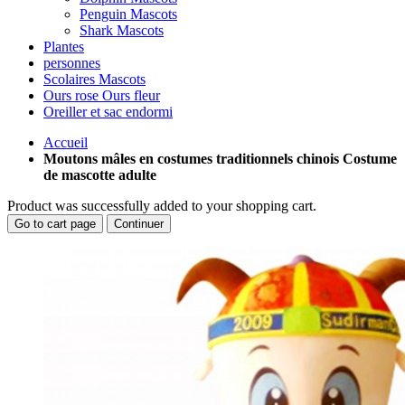
Penguin Mascots
Shark Mascots
Plantes
personnes
Scolaires Mascots
Ours rose Ours fleur
Oreiller et sac endormi
Accueil
Moutons mâles en costumes traditionnels chinois Costume
de mascotte adulte
Product was successfully added to your shopping cart.
Go to cart page
Continuer