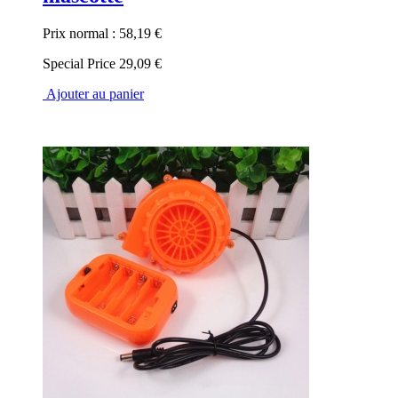
Prix normal :
58,19 €
Special Price
29,09 €
Ajouter au panier