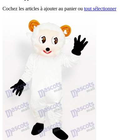
Cochez les articles à ajouter au panier ou
tout sélectionner