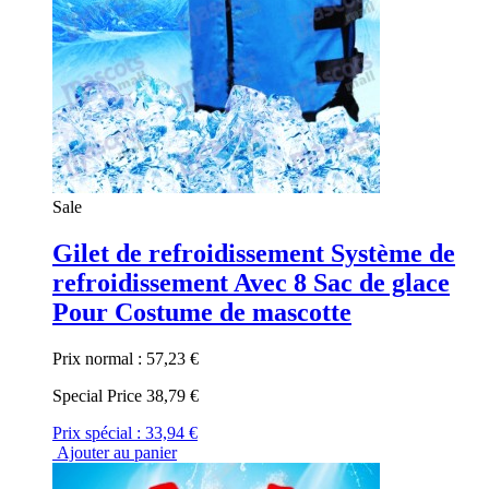
Sale
Gilet de refroidissement Système de
refroidissement Avec 8 Sac de glace
Pour Costume de mascotte
Prix normal :
57,23 €
Special Price
38,79 €
Prix spécial :
33,94 €
Ajouter au panier