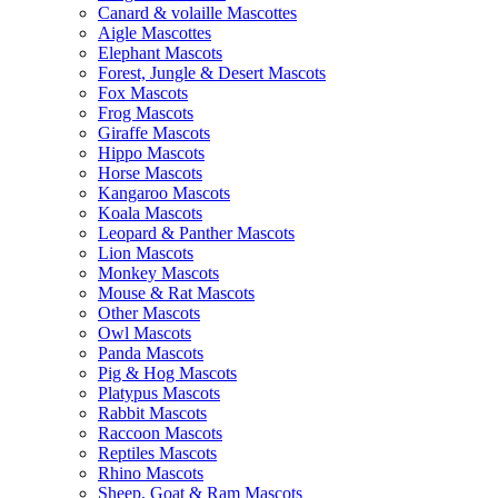
Canard & volaille Mascottes
Aigle Mascottes
Elephant Mascots
Forest, Jungle & Desert Mascots
Fox Mascots
Frog Mascots
Giraffe Mascots
Hippo Mascots
Horse Mascots
Kangaroo Mascots
Koala Mascots
Leopard & Panther Mascots
Lion Mascots
Monkey Mascots
Mouse & Rat Mascots
Other Mascots
Owl Mascots
Panda Mascots
Pig & Hog Mascots
Platypus Mascots
Rabbit Mascots
Raccoon Mascots
Reptiles Mascots
Rhino Mascots
Sheep, Goat & Ram Mascots