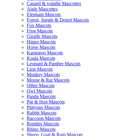
Canard & volaille Mascottes
Aigle Mascottes
Elephant Mascots
Forest, Jungle & Desert Mascots
Fox Mascots
Frog Mascots
Giraffe Mascots
Hippo Mascots
Horse Mascots
Kangaroo Mascots
Koala Mascots
Leopard & Panther Mascots
Lion Mascots
Monkey Mascots
Mouse & Rat Mascots
Other Mascots
Owl Mascots
Panda Mascots
Pig & Hog Mascots
Platypus Mascots
Rabbit Mascots
Raccoon Mascots
Reptiles Mascots
Rhino Mascots
Sheep, Goat & Ram Mascots