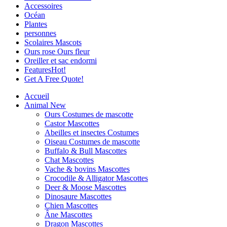
Accessoires
Océan
Plantes
personnes
Scolaires Mascots
Ours rose Ours fleur
Oreiller et sac endormi
Features
Hot!
Get A Free Quote!
Accueil
Animal
New
Ours Costumes de mascotte
Castor Mascottes
Abeilles et insectes Costumes
Oiseau Costumes de mascotte
Buffalo & Bull Mascottes
Chat Mascottes
Vache & bovins Mascottes
Crocodile & Alligator Mascottes
Deer & Moose Mascottes
Dinosaure Mascottes
Chien Mascottes
Âne Mascottes
Dragon Mascottes