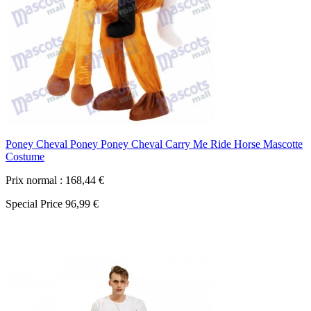
Poney Cheval Poney Poney Cheval Carry Me Ride Horse Mascotte
Costume
Prix normal :
168,44 €
Special Price
96,99 €