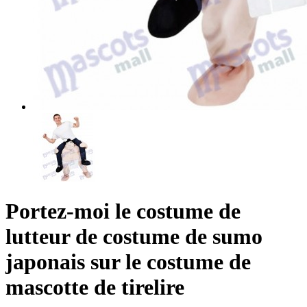
Portez-moi le costume de
lutteur de costume de sumo
japonais sur le costume de
mascotte de tirelire