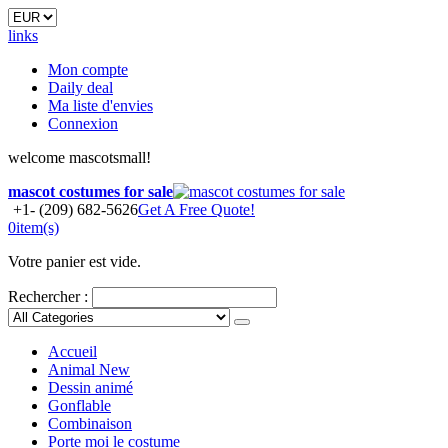
links
Mon compte
Daily deal
Ma liste d'envies
Connexion
welcome mascotsmall!
mascot costumes for sale
+1- (209) 682-5626
Get A Free Quote!
0
item(s)
Votre panier est vide.
Rechercher :
Accueil
Animal
New
Dessin animé
Gonflable
Combinaison
Porte moi le costume