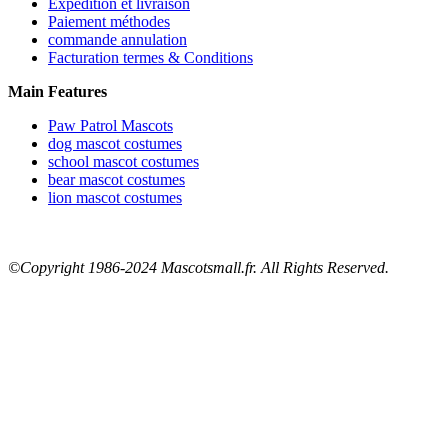
Expédition et livraison
Paiement méthodes
commande annulation
Facturation termes & Conditions
Main Features
Paw Patrol Mascots
dog mascot costumes
school mascot costumes
bear mascot costumes
lion mascot costumes
©Copyright 1986-2024 Mascotsmall.fr. All Rights Reserved.