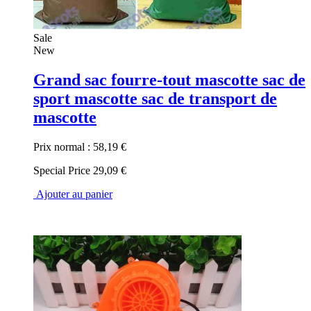
Sale
New
Grand sac fourre-tout mascotte sac de
sport mascotte sac de transport de
mascotte
Prix normal :
58,19 €
Special Price
29,09 €
Ajouter au panier