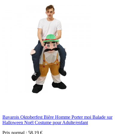
Bavarois Oktoberfest Bière Homme Porter moi Balade sur
Halloween Noël Costume pour Adulte/enfant
Prix normal :
58,19 €