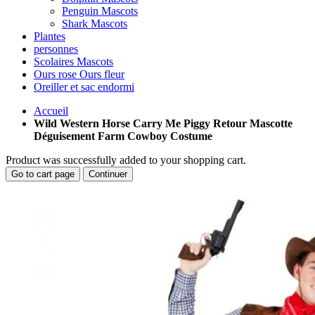
Penguin Mascots
Shark Mascots
Plantes
personnes
Scolaires Mascots
Ours rose Ours fleur
Oreiller et sac endormi
Accueil
Wild Western Horse Carry Me Piggy Retour Mascotte
Déguisement Farm Cowboy Costume
Product was successfully added to your shopping cart.
Go to cart page
Continuer