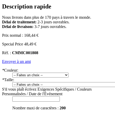
Description rapide
Nous livrons dans plus de 170 pays à travers le monde.
Délai de traitement:
2-3 jours ouvrables.
Délai de livraison:
3-7 jours ouvrables.
Prix normal :
168,44 €
Special Price
48,49 €
Réf. :
CMMC001808
Envoyer à un ami
*
Couleur:
*
Taille:
S'il vous plaît écrivez Exigences Spécifiques / Couleurs
Personnalisées / Date de l'Événement
Nombre maxi de caractères :
200