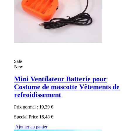
Sale
New
Mini Ventilateur Batterie pour
Costume de mascotte Vêtements de
refroidissement
Prix normal :
19,39 €
Special Price
16,48 €
Ajouter au panier