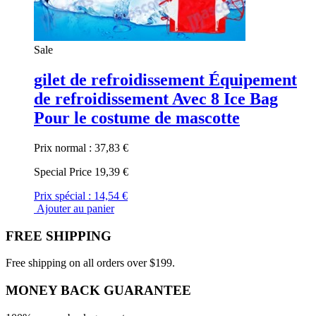
Sale
gilet de refroidissement Équipement
de refroidissement Avec 8 Ice Bag
Pour le costume de mascotte
Prix normal :
37,83 €
Special Price
19,39 €
Prix spécial :
14,54 €
Ajouter au panier
FREE SHIPPING
Free shipping on all orders over $199.
MONEY BACK GUARANTEE