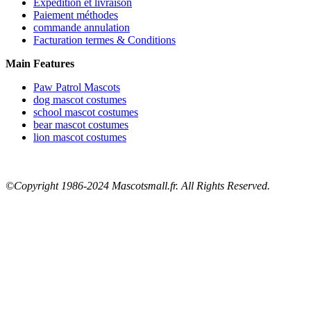
Expédition et livraison
Paiement méthodes
commande annulation
Facturation termes & Conditions
Main Features
Paw Patrol Mascots
dog mascot costumes
school mascot costumes
bear mascot costumes
lion mascot costumes
©Copyright 1986-2024 Mascotsmall.fr. All Rights Reserved.