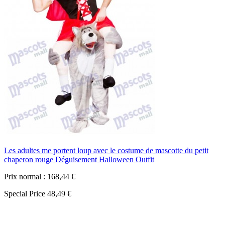
Les adultes me portent loup avec le costume de mascotte du petit
chaperon rouge Déguisement Halloween Outfit
Prix normal :
168,44 €
Special Price
48,49 €